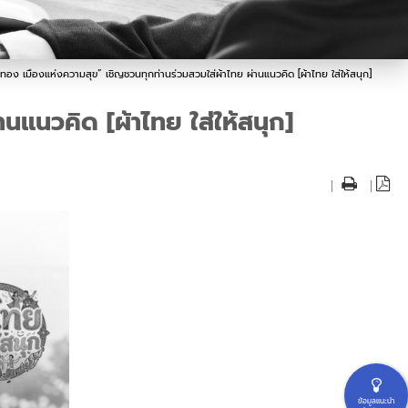
ทอง เมืองแห่งความสุข” เชิญชวนทุกท่านร่วมสวมใส่ผ้าไทย ผ่านแนวคิด [ผ้าไทย ใส่ให้สนุก]
นแนวคิด [ผ้าไทย ใส่ให้สนุก]
|
|
ข้อมูลแนะนำ