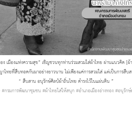
อง เมืองแห่งความสุข” เชิญชวนทุกท่านร่วมสวมใส่ผ้าไทย ผ่านแนวคิด [ผ้า
ไทยที่สืบทอดกันมาอย่างยาวนาน ไม่เพียงแค่การสวมใส่ แต่เป็นการสืบสา
“ สืบสาน อนุรักษ์ศิลป์ผ้าถิ่นไทย ดำรงไว้ในแผ่นดิน ”
D
#กรมการพัฒนาชุมชน
#ผ้าไทยใส่ให้สนุก
#อำเภอเมืองอ่างทอง
#อนุรักษ์